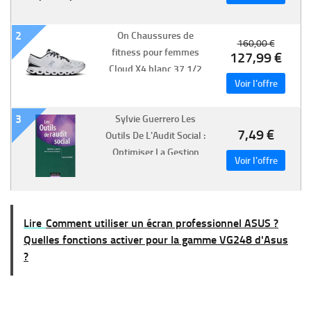
pilotés par l'IA :
révolutionnez vos
2
réunions grâce à cet
On Chaussures de
160,00 €
fitness pour femmes
écran tactile de 65
127,99 €
Cloud X4 blanc 37 1/2
3
Sylvie Guerrero Les
7,49 €
Outils De L'Audit Social :
Optimiser La Gestion
Des Ressources
Humaines
Lire
Comment utiliser un écran professionnel ASUS ?
Quelles fonctions activer pour la gamme VG248 d'Asus
?