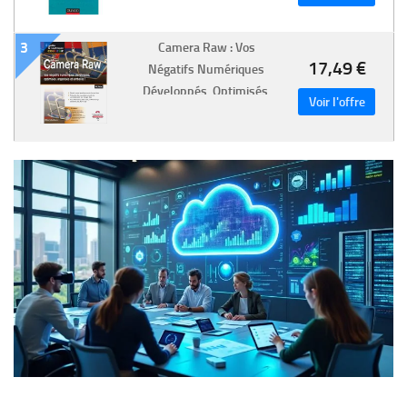
Comment Optimiser Vos
Capacités Pour
3
Surmonter Les Défis
Camera Raw : Vos
17,49 €
Négatifs Numériques
Développés, Optimisés,
Organisés Et Embellis !