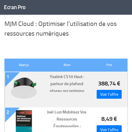
Ecran Pro
Skip to content
MJM Cloud : Optimiser l’utilisation de vos
ressources numériques
·
Aperçu
Nom
Prix
1
Yealink CS10 Haut-
388,74 €
parleur de plafond
réseau qui optimise
l'acoustique de vos
conférences et
2
Joël Luzi Mobilisez Vos
présentations.
8,49 €
Ressources
Émotionnelles :