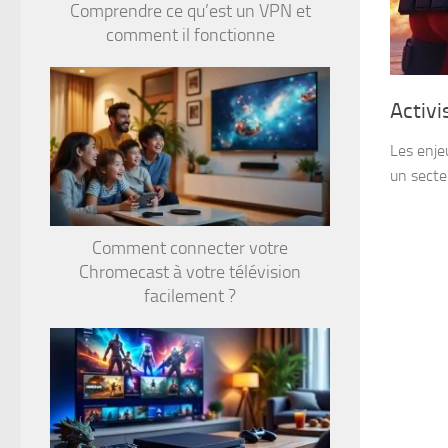
Comprendre ce qu’est un VPN et
comment il fonctionne
Activi
Les enje
un secte
Comment connecter votre
Chromecast à votre télévision
facilement ?