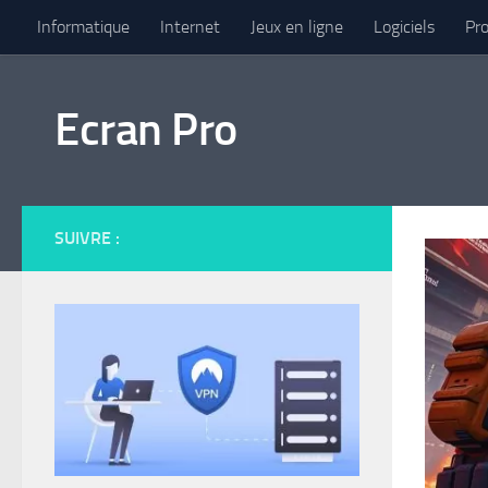
Informatique
Internet
Jeux en ligne
Logiciels
Pr
Skip to content
Ecran Pro
SUIVRE :