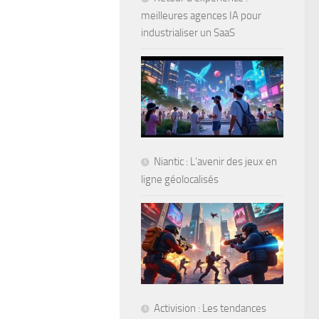
meilleures agences IA pour
industrialiser un SaaS
Niantic : L’avenir des jeux en
ligne géolocalisés
Activision : Les tendances