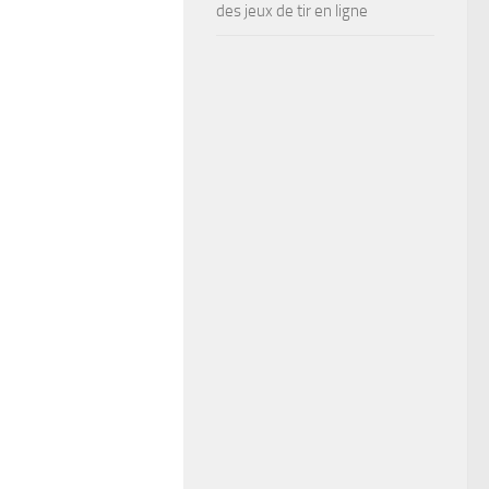
des jeux de tir en ligne