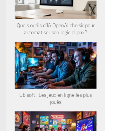
Quels outils d’IA OpenAI choisir pour
automatiser son logiciel pro ?
Ubisoft : Les jeux en ligne les plus
joués