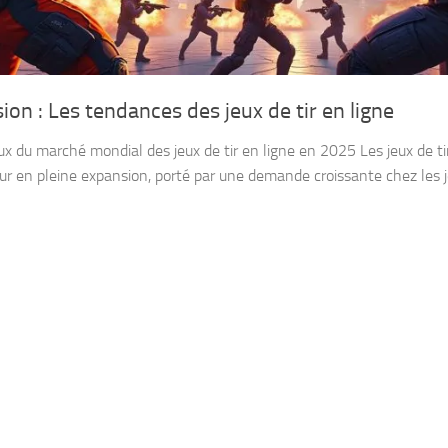
sion : Les tendances des jeux de tir en ligne
ux du marché mondial des jeux de tir en ligne en 2025 Les jeux de t
ur en pleine expansion, porté par une demande croissante chez les je