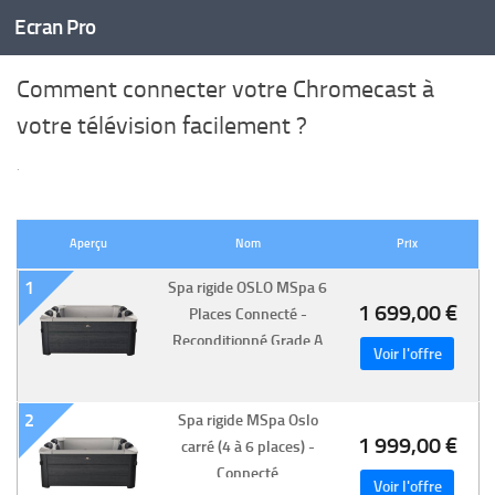
Ecran Pro
Skip to content
Comment connecter votre Chromecast à
votre télévision facilement ?
·
Aperçu
Nom
Prix
1
Spa rigide OSLO MSpa 6
1 699,00 €
Places Connecté -
Reconditionné Grade A
2
Spa rigide MSpa Oslo
1 999,00 €
carré (4 à 6 places) -
Connecté