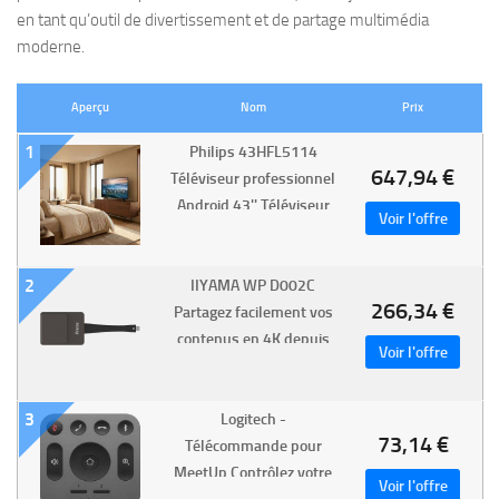
en tant qu’outil de divertissement et de partage multimédia
moderne.
Aperçu
Nom
Prix
1
Philips 43HFL5114
647,94 €
Téléviseur professionnel
Android 43'' Téléviseur
Smart TV professionnel
Full HD de 43 pouces
2
IIYAMA WP D002C
avec Android TV,
266,34 €
Partagez facilement vos
Chromecast, Netflix et
contenus en 4K depuis
votre PC grâce à cet
adaptateur USB-C /
3
Logitech -
USB-A !
73,14 €
Télécommande pour
MeetUp Contrôlez votre