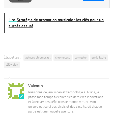
système de
vidéoconférence à
distance facilement
Lire
Stratégie de promotion musicale : les clés pour un
succès assuré
Étiquettes :
astuces chromecast
chromecast
connecter
guide facile
télévision
Valentin
Passionné de jeux vidéo et technologie à 32 ans, je
passe mon temps à explorer les dernières innovations
et à relever des défis dans le monde virtuel. Mon
univers est celui des pixels et des circuits, où chaque
partie est une nouvelle aventure.