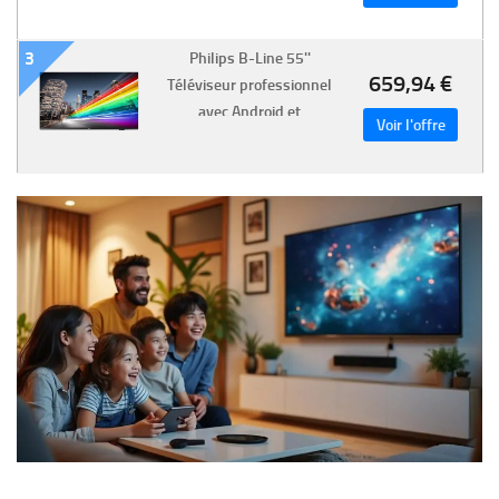
3
Philips B-Line 55''
659,94 €
Téléviseur professionnel
avec Android et
Chromecast pour
partager du contenu
depuis Windows, Apple
et Android.