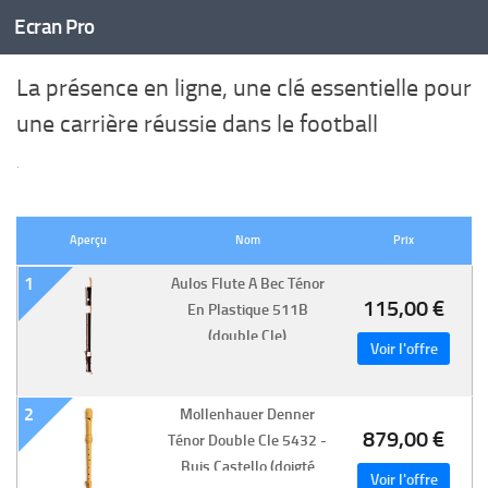
Ecran Pro
Skip to content
La présence en ligne, une clé essentielle pour
une carrière réussie dans le football
·
Aperçu
Nom
Prix
1
Aulos Flute A Bec Ténor
115,00 €
En Plastique 511B
(double Cle)
2
Mollenhauer Denner
879,00 €
Ténor Double Cle 5432 -
Buis Castello (doigté