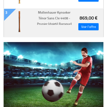
Baroque)
3
Mollenhauer Kynseker
869,00 €
Ténor Sans Cle 4408 -
Prunier (doigté Baroque)