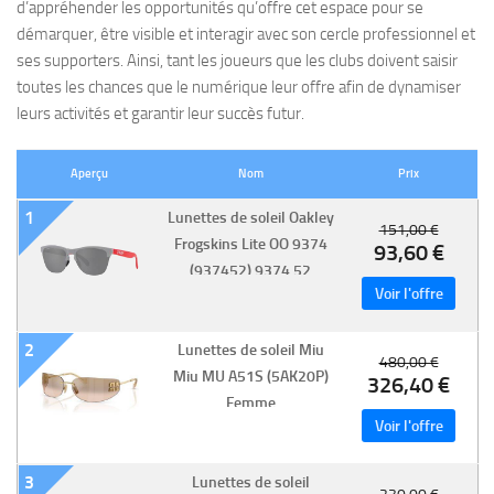
d’appréhender les opportunités qu’offre cet espace pour se
démarquer, être visible et interagir avec son cercle professionnel et
ses supporters. Ainsi, tant les joueurs que les clubs doivent saisir
toutes les chances que le numérique leur offre afin de dynamiser
leurs activités et garantir leur succès futur.
Aperçu
Nom
Prix
1
Lunettes de soleil Oakley
151,00 €
Frogskins Lite OO 9374
93,60 €
(937452) 9374 52
Homme
2
Lunettes de soleil Miu
480,00 €
Miu MU A51S (5AK20P)
326,40 €
Femme
3
Lunettes de soleil